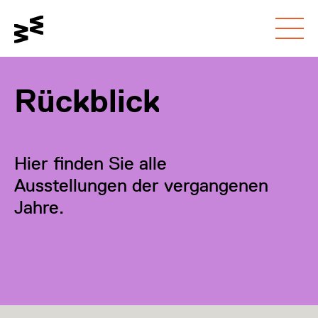
Gehe zum
Schalte den
Gehe zur
Hauptinhalt
Kontrastmodus um
Barrierefreiheitsseite
Rückblick
Hier finden Sie alle
Ausstellungen der vergangenen
Jahre.