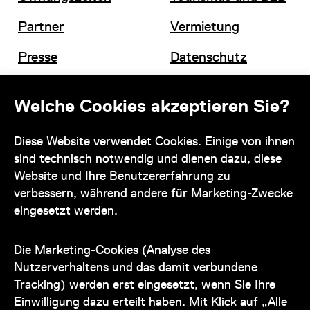
Partner
Vermietung
Presse
Datenschutz
Offene Stellen
Impressum und AGB
Welche Cookies akzeptieren Sie?
Diese Website verwendet Cookies. Einige von ihnen
Kontakt
sind technisch notwendig und dienen dazu, diese
Website und Ihre Benutzererfahrung zu
verbessern, während andere für Marketing-Zwecke
eingesetzt werden.
Unser Team steht Ihnen
zu den Öffnungszeiten des Museums
Die Marketing-Cookies (Analyse des
auch telefonisch zur Verfügung:
Nutzerverhaltens und das damit verbundene
Tracking) werden erst eingesetzt, wenn Sie Ihre
+43 1 505 87 47 85173
Einwilligung dazu erteilt haben. Mit Klick auf „Alle