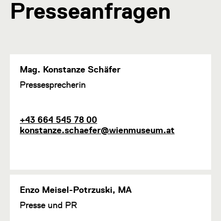
Presseanfragen
Mag. Konstanze Schäfer
F
Pressesprecherin
u
n
k
T
E
+43 664 545 78 00
t
e
-
konstanze.schaefer@wienmuseum.at
i
l
M
o
e
a
n
f
i
1
o
l
n
Enzo Meisel-Potrzuski, MA
F
Presse und PR
u