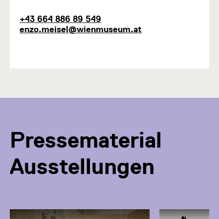
n
k
T
E
+43 664 886 89 549
t
e
-
enzo.meisel@wienmuseum.at
i
l
M
o
e
a
n
f
i
1
o
l
n
Pressematerial
Ausstellungen