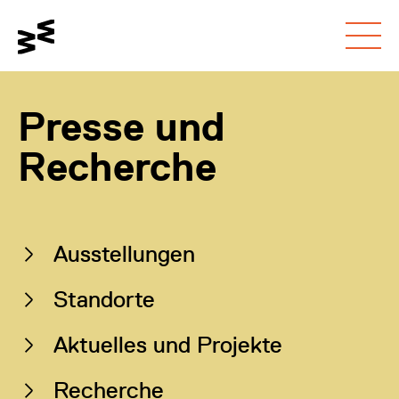
Gehe zum
Schalte den
Gehe zur
Hauptinhalt
Kontrastmodus um
Barrierefreiheitsseite
Presse und
Recherche
Auf dieser Seite
Ausstellungen
Standorte
Aktuelles und Projekte
Recherche