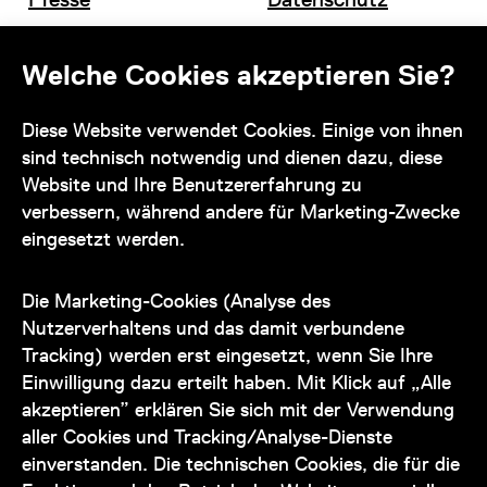
Offene Stellen
Impressum und AGB
Welche Cookies akzeptieren Sie?
Diese Website verwendet Cookies. Einige von ihnen
Kontakt
sind technisch notwendig und dienen dazu, diese
Website und Ihre Benutzererfahrung zu
verbessern, während andere für Marketing-Zwecke
eingesetzt werden.
Unser Team steht Ihnen
zu den Öffnungszeiten des Museums
Die Marketing-Cookies (Analyse des
auch telefonisch zur Verfügung:
Nutzerverhaltens und das damit verbundene
Tracking) werden erst eingesetzt, wenn Sie Ihre
+43 1 505 87 47 85173
Einwilligung dazu erteilt haben. Mit Klick auf „Alle
akzeptieren” erklären Sie sich mit der Verwendung
service@wienmuseum.at
aller Cookies und Tracking/Analyse-Dienste
einverstanden. Die technischen Cookies, die für die