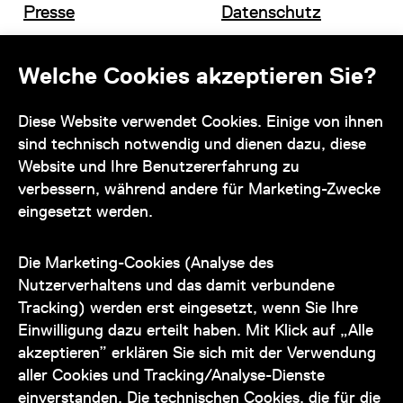
Presse
Datenschutz
Offene Stellen
Impressum und AGB
Welche Cookies akzeptieren Sie?
Diese Website verwendet Cookies. Einige von ihnen
Kontakt
sind technisch notwendig und dienen dazu, diese
Website und Ihre Benutzererfahrung zu
verbessern, während andere für Marketing-Zwecke
eingesetzt werden.
Unser Team steht Ihnen
zu den Öffnungszeiten des Museums
Die Marketing-Cookies (Analyse des
auch telefonisch zur Verfügung:
Nutzerverhaltens und das damit verbundene
Tracking) werden erst eingesetzt, wenn Sie Ihre
+43 1 505 87 47 85173
Einwilligung dazu erteilt haben. Mit Klick auf „Alle
akzeptieren” erklären Sie sich mit der Verwendung
service@wienmuseum.at
aller Cookies und Tracking/Analyse-Dienste
einverstanden. Die technischen Cookies, die für die