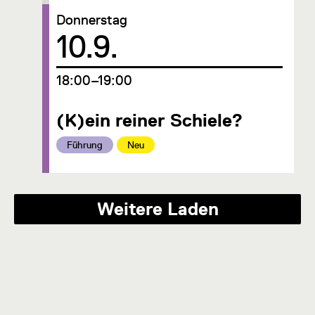
Donnerstag
Datum
10.9.
um
18:00–19:00
(K)ein reiner Schiele?
Kategorie:
Kategorie:
Führung
Neu
Weitere Laden