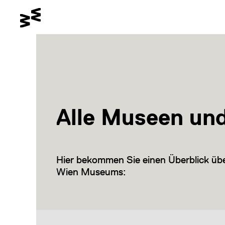
Gehe zum Hauptinhalt
Schalte den Kontrastmodus
Gehe zur Barrierefreiheitssei
Alle Museen un
Hier bekommen Sie einen Überblick üb
Wien Museums: