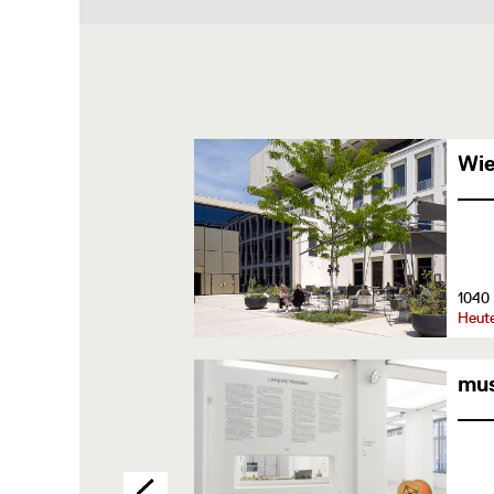
Wi
1040 
Heut
mu