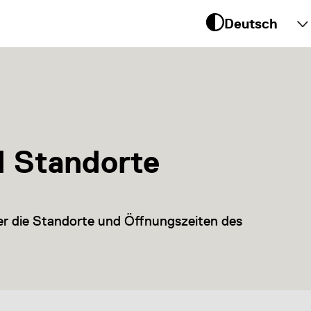
 um
te
d Standorte
er die Standorte und Öffnungszeiten des