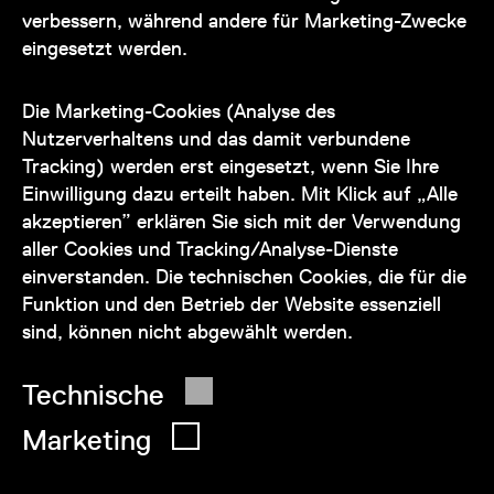
verbessern, während andere für Marketing-Zwecke
eingesetzt werden.
Unser Team steht Ihnen
zu den Öffnungszeiten des Museums
Die Marketing-Cookies (Analyse des
auch telefonisch zur Verfügung:
Nutzerverhaltens und das damit verbundene
Tracking) werden erst eingesetzt, wenn Sie Ihre
+43 1 505 87 47 85173
Einwilligung dazu erteilt haben. Mit Klick auf „Alle
akzeptieren” erklären Sie sich mit der Verwendung
service@wienmuseum.at
aller Cookies und Tracking/Analyse-Dienste
einverstanden. Die technischen Cookies, die für die
Funktion und den Betrieb der Website essenziell
sind, können nicht abgewählt werden.
© 2026 Wien Museum
Technische
Marketing