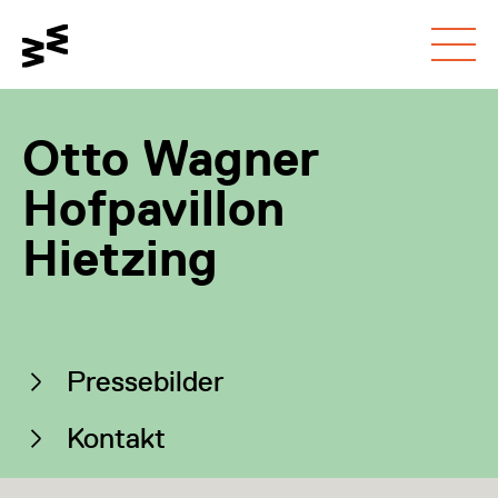
Gehe zum
Schalte den
Gehe zur
Hauptinhalt
Kontrastmodus um
Barrierefreiheitsseite
Otto Wagner
Hofpavillon
Hietzing
Auf dieser Seite
Pressebilder
Kontakt