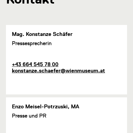
Mag. Konstanze Schäfer
F
Pressesprecherin
u
n
k
T
E
+43 664 545 78 00
t
e
-
konstanze.schaefer@wienmuseum.at
i
l
M
o
e
a
n
f
i
1
o
l
n
Enzo Meisel-Potrzuski, MA
F
Presse und PR
u
n