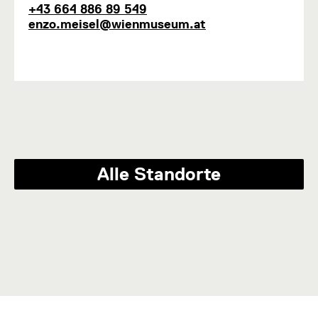
k
T
E
+43 664 886 89 549
t
e
-
enzo.meisel@wienmuseum.at
i
l
M
o
e
a
n
f
i
1
o
l
n
Alle Standorte