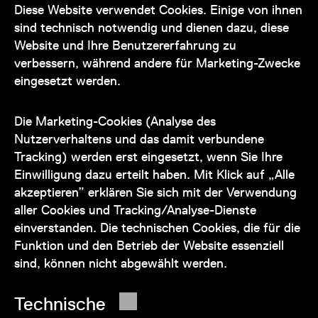
Diese Website verwendet Cookies. Einige von ihnen
Kontakt
sind technisch notwendig und dienen dazu, diese
Website und Ihre Benutzererfahrung zu
verbessern, während andere für Marketing-Zwecke
eingesetzt werden.
Unser Team steht Ihnen
zu den Öffnungszeiten des Museums
Die Marketing-Cookies (Analyse des
auch telefonisch zur Verfügung:
Nutzerverhaltens und das damit verbundene
Tracking) werden erst eingesetzt, wenn Sie Ihre
+43 1 505 87 47 85173
Einwilligung dazu erteilt haben. Mit Klick auf „Alle
akzeptieren” erklären Sie sich mit der Verwendung
service@wienmuseum.at
aller Cookies und Tracking/Analyse-Dienste
einverstanden. Die technischen Cookies, die für die
Funktion und den Betrieb der Website essenziell
sind, können nicht abgewählt werden.
© 2026 Wien Museum
Technische