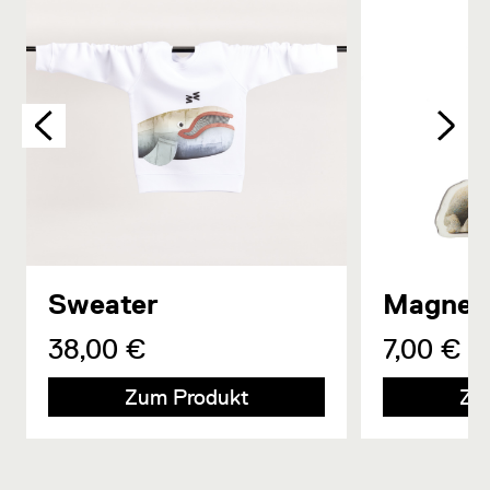
Sweater
Magnet
38,00 €
7,00 €
Zum Produkt
Zu