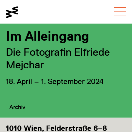
Gehe zum
Schalte den
Gehe zur
Hauptinhalt
Kontrastmodus um
Barrierefreiheitsseite
Im Alleingang
Die Fotografin Elfriede
Mejchar
18. April – 1. September 2024
Kategorie:
Archiv
1010 Wien, Felderstraße 6–8