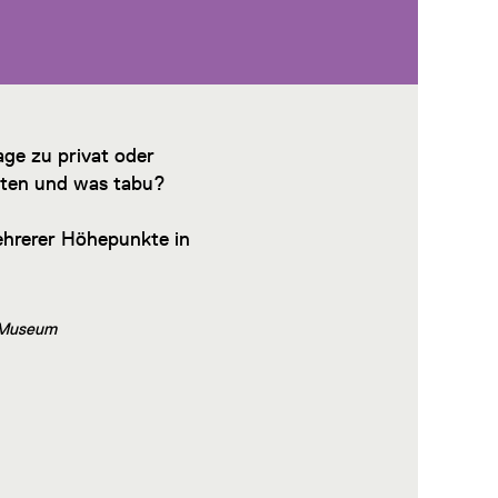
age zu privat oder
oten und was tabu?
ehrerer Höhepunkte in
en Museum