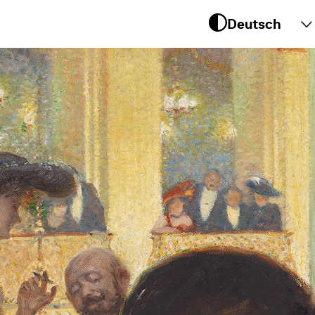
 um
te