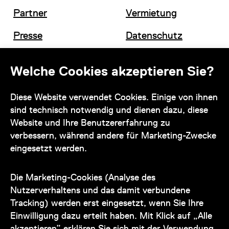
Partner
Vermietung
Presse
Datenschutz
Offene Stellen
Impressum und AGB
Welche Cookies akzeptieren Sie?
Diese Website verwendet Cookies. Einige von ihnen
Kontakt
sind technisch notwendig und dienen dazu, diese
Website und Ihre Benutzererfahrung zu
verbessern, während andere für Marketing-Zwecke
eingesetzt werden.
Unser Team steht Ihnen
zu den Öffnungszeiten des Museums
Die Marketing-Cookies (Analyse des
auch telefonisch zur Verfügung:
Nutzerverhaltens und das damit verbundene
Tracking) werden erst eingesetzt, wenn Sie Ihre
+43 1 505 87 47 85173
Einwilligung dazu erteilt haben. Mit Klick auf „Alle
akzeptieren” erklären Sie sich mit der Verwendung