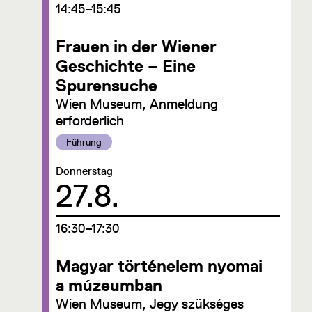
um
14:45–15:45
Frauen in der Wiener
Geschichte – Eine
Spurensuche
Wien Museum, Anmeldung
erforderlich
Kategorie:
Führung
Datum:
Donnerstag
27.8.
um
16:30–17:30
Magyar történelem nyomai
a múzeumban
Wien Museum, Jegy szükséges