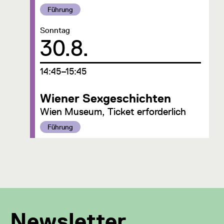
Kategorie:
Führung
Datum:
Sonntag
30.8.
um
14:45–15:45
Wiener Sexgeschichten
Wien Museum, Ticket erforderlich
Kategorie:
Führung
Newsletter