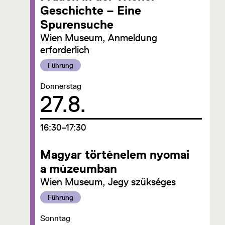
Geschichte – Eine
Spurensuche
Wien Museum, Anmeldung
erforderlich
Kategorie:
Führung
Datum:
Donnerstag
27.8.
um
16:30–17:30
Magyar történelem nyomai
a múzeumban
Wien Museum, Jegy szükséges
Kategorie:
Führung
Datum:
Sonntag