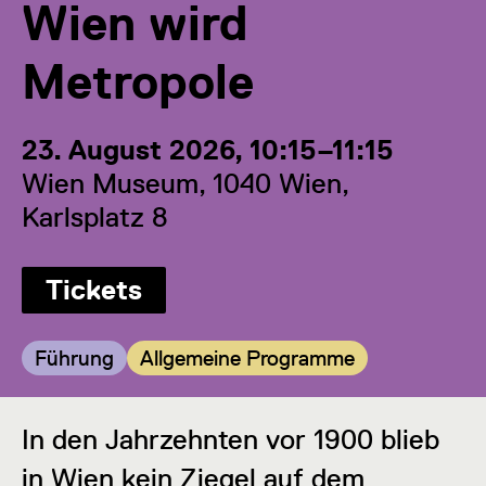
Wien wird
Metropole
23. August 2026, 10:15–11:15
Wien Museum, 1040 Wien,
Karlsplatz 8
Tickets
Kategorie:
Kategorie:
Führung
Allgemeine Programme
In den Jahrzehnten vor 1900 blieb
in Wien kein Ziegel auf dem