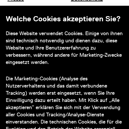
Offene Stellen
Impressum und AGB
Welche Cookies akzeptieren Sie?
Diese Website verwendet Cookies. Einige von ihnen
Kontakt
sind technisch notwendig und dienen dazu, diese
Website und Ihre Benutzererfahrung zu
verbessern, während andere für Marketing-Zwecke
eingesetzt werden.
Unser Team steht Ihnen
zu den Öffnungszeiten des Museums
Die Marketing-Cookies (Analyse des
auch telefonisch zur Verfügung:
Nutzerverhaltens und das damit verbundene
Tracking) werden erst eingesetzt, wenn Sie Ihre
+43 1 505 87 47 85173
Einwilligung dazu erteilt haben. Mit Klick auf „Alle
akzeptieren” erklären Sie sich mit der Verwendung
service@wienmuseum.at
aller Cookies und Tracking/Analyse-Dienste
einverstanden. Die technischen Cookies, die für die
Funktion und den Betrieb der Website essenziell