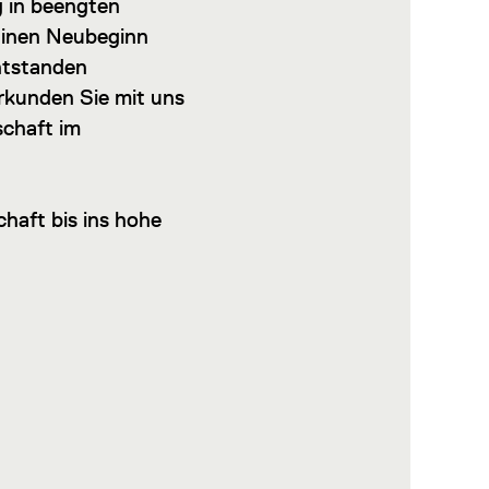
g in beengten
Einen Neubeginn
ntstanden
kunden Sie mit uns
schaft im
haft bis ins hohe