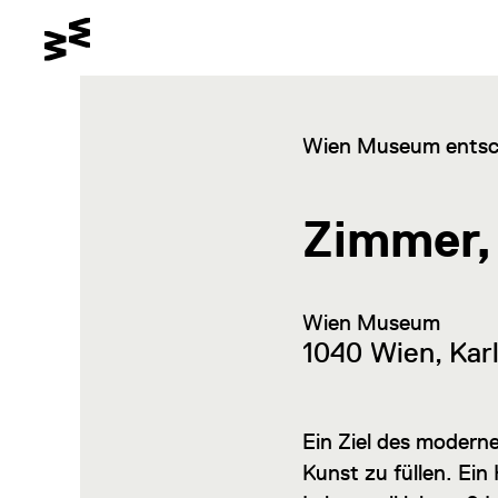
Gehe zum Hauptinhalt
Schalte den Kontrastmodus
Gehe zur Barrierefreiheitssei
Wien Museum entsc
Zimmer,
Wien Museum
1040 Wien, Karl
Ein Ziel des modern
Kunst zu füllen. Ein