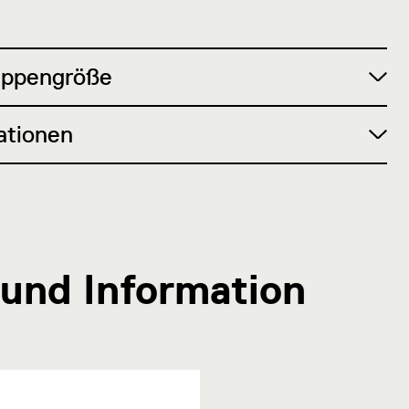
uppengröße
ationen
 und Information