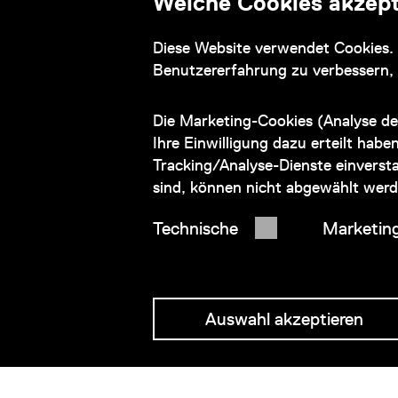
Welche Cookies akzept
Informationen zu ihrem barrierefreien Besuch
Diese Website verwendet Cookies. 
und Barrierefreiheitserklärung
Benutzererfahrung zu verbessern,
Die Marketing-Cookies (Analyse de
© 2026 Wien Museum
Ihre Einwilligung dazu erteilt habe
Tracking/Analyse-Dienste einversta
sind, können nicht abgewählt werd
Technische
Marketin
Auswahl akzeptieren