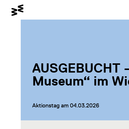
Gehe zum Hauptinhalt
Schalte den Kontrastmodus
Gehe zur Barrierefreiheitssei
AUSGEBUCHT – 
Museum“ im W
Aktionstag am 04.03.2026