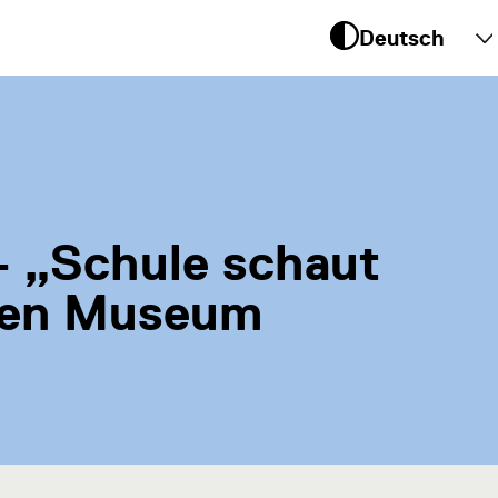
 um
te
„Schule schaut
ien Museum