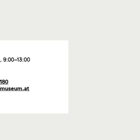
g, 9:00–13:00
5180
nmuseum.at