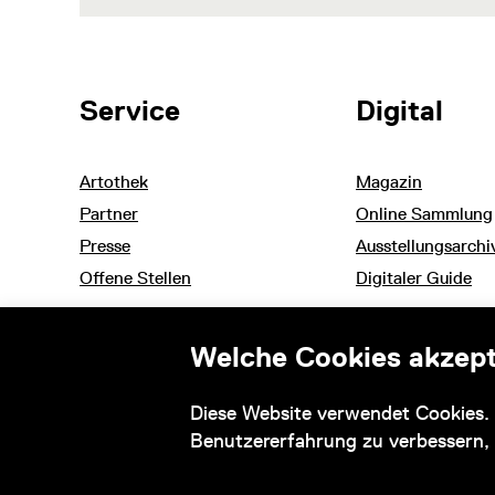
Weitere Themen
Service
Digital
Artothek
Magazin
Partner
Online Sammlung
Presse
Ausstellungsarchi
Offene Stellen
Digitaler Guide
Welche Cookies akzept
Informationen zu ihrem barrierefreien Besuch
Diese Website verwendet Cookies. 
und Barrierefreiheitserklärung
Benutzererfahrung zu verbessern,