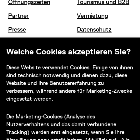
Öffnungszeiten
Tourismus und B2B
Partner
Vermietung
Presse
Datenschutz
Offene Stellen
Impressum und AGB
Welche Cookies akzeptieren Sie?
Diese Website verwendet Cookies. Einige von ihnen
Kontakt
sind technisch notwendig und dienen dazu, diese
Website und Ihre Benutzererfahrung zu
verbessern, während andere für Marketing-Zwecke
eingesetzt werden.
Unser Team steht Ihnen
zu den Öffnungszeiten des Museums
Die Marketing-Cookies (Analyse des
auch telefonisch zur Verfügung:
Nutzerverhaltens und das damit verbundene
Tracking) werden erst eingesetzt, wenn Sie Ihre
+43 1 505 87 47 85173
Einwilligung dazu erteilt haben. Mit Klick auf „Alle