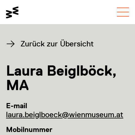
Gehe zum
Schalte den
Gehe zur
Hauptinhalt
Kontrastmodus um
Barrierefreiheitsseite
Zurück zur Übersicht
Laura Beiglböck,
MA
E-mail
laura.beiglboeck@wienmuseum.at
Mobilnummer