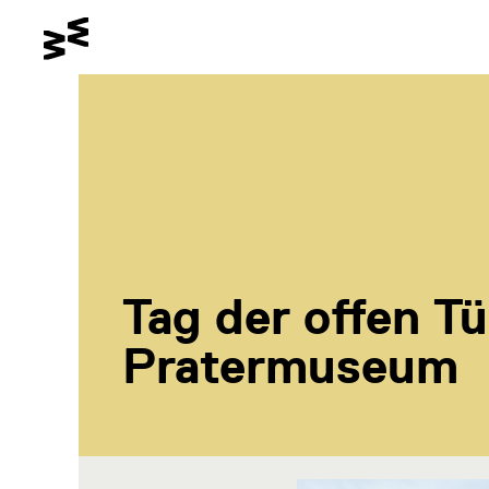
Gehe zum Hauptinhalt
Schalte den Kontrastmodus
Gehe zur Barrierefreiheitssei
Tag der offen Tü
Pratermuseum