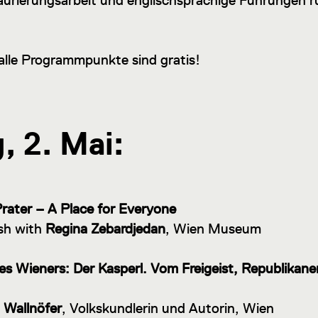
staurierungsarbeit und englischsprachige Führungen
e alle Programmpunkte sind gratis!
 2. Mai:
rater – A Place for Everyone
ish with
Regina Zebardjedan
, Wien Museum
nes Wieners: Der Kasperl. Vom Freigeist, Republikan
 Wallnöfer
, Volkskundlerin und Autorin, Wien