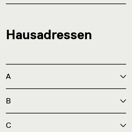
Hausadressen
A
B
C