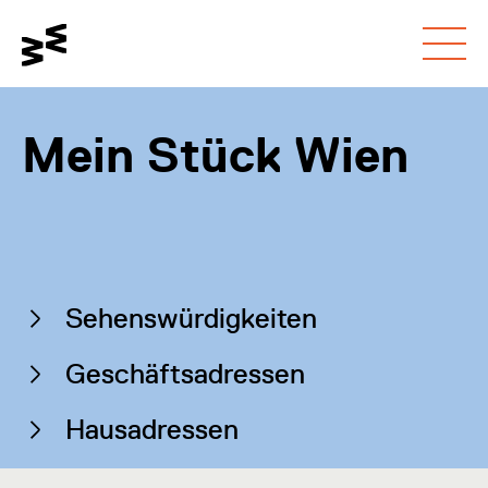
Gehe zum
Schalte den
Gehe zur
Hauptinhalt
Kontrastmodus um
Barrierefreiheitsseite
Mein Stück Wien
Auf dieser Seite
Sehenswürdigkeiten
Geschäftsadressen
Hausadressen