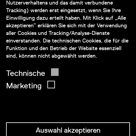
auch telefonisch zur Verfügung:
Nutzerverhaltens und das damit verbundene
Tracking) werden erst eingesetzt, wenn Sie Ihre
+43 1 505 87 47 85173
Einwilligung dazu erteilt haben. Mit Klick auf „Alle
akzeptieren” erklären Sie sich mit der Verwendung
service@wienmuseum.at
aller Cookies und Tracking/Analyse-Dienste
einverstanden. Die technischen Cookies, die für die
Funktion und den Betrieb der Website essenziell
sind, können nicht abgewählt werden.
© 2026 Wien Museum
Technische
Marketing
Auswahl akzeptieren