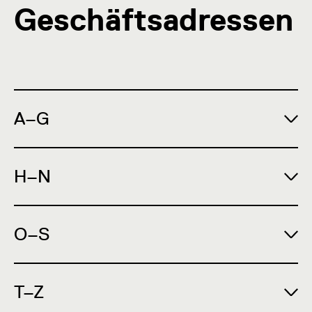
Geschäftsadressen
A–G
H–N
O–S
T–Z