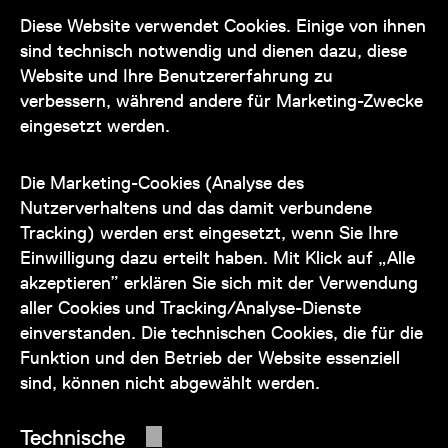
Kontakt
Diese Website verwendet Cookies. Einige von ihnen
sind technisch notwendig und dienen dazu, diese
Website und Ihre Benutzererfahrung zu
verbessern, während andere für Marketing-Zwecke
eingesetzt werden.
Unser Team steht Ihnen
zu den Öffnungszeiten des Museums
Die Marketing-Cookies (Analyse des
auch telefonisch zur Verfügung:
Nutzerverhaltens und das damit verbundene
Tracking) werden erst eingesetzt, wenn Sie Ihre
+43 1 505 87 47 85173
Einwilligung dazu erteilt haben. Mit Klick auf „Alle
akzeptieren” erklären Sie sich mit der Verwendung
service@wienmuseum.at
aller Cookies und Tracking/Analyse-Dienste
einverstanden. Die technischen Cookies, die für die
Funktion und den Betrieb der Website essenziell
sind, können nicht abgewählt werden.
© 2026 Wien Museum
Technische