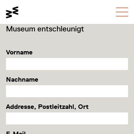
Programm: Alles Familie! Wien
Gehe zum
Schalte den
Gehe zur
Museum entschleunigt
Hauptinhalt
Kontrastmodus um
Barrierefreiheitsseite
Vorname
Nachname
Addresse, Postleitzahl, Ort
E-Mail