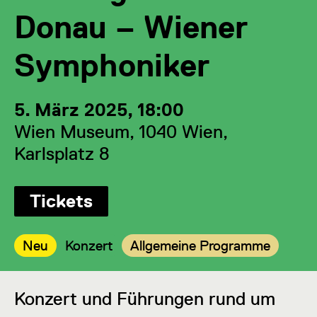
Donau – Wiener
Symphoniker
5. März 2025, 18:00
Wien Museum, 1040 Wien,
Karlsplatz 8
Tickets
Kategorie:
Kategorie:
Kategorie:
Neu
Konzert
Allgemeine Programme
Konzert und Führungen rund um