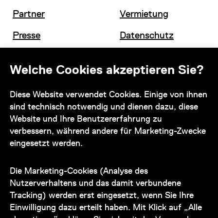
Partner
Vermietung
Presse
Datenschutz
Offene Stellen
Impressum und AGB
Welche Cookies akzeptieren Sie?
Diese Website verwendet Cookies. Einige von ihnen
Kontakt
sind technisch notwendig und dienen dazu, diese
Website und Ihre Benutzererfahrung zu
verbessern, während andere für Marketing-Zwecke
eingesetzt werden.
Unser Team steht Ihnen
zu den Öffnungszeiten des Museums
Die Marketing-Cookies (Analyse des
auch telefonisch zur Verfügung:
Nutzerverhaltens und das damit verbundene
Tracking) werden erst eingesetzt, wenn Sie Ihre
+43 1 505 87 47 85173
Einwilligung dazu erteilt haben. Mit Klick auf „Alle