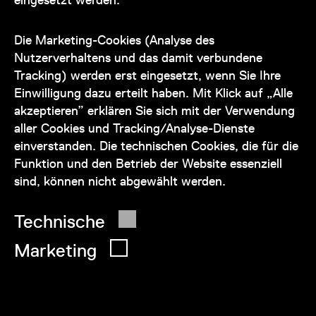
Unser Team steht Ihnen
zu den Öffnungszeiten des Museums
Die Marketing-Cookies (Analyse des
auch telefonisch zur Verfügung:
Nutzerverhaltens und das damit verbundene
Tracking) werden erst eingesetzt, wenn Sie Ihre
+43 1 505 87 47 85173
Einwilligung dazu erteilt haben. Mit Klick auf „Alle
akzeptieren” erklären Sie sich mit der Verwendung
service@wienmuseum.at
aller Cookies und Tracking/Analyse-Dienste
einverstanden. Die technischen Cookies, die für die
Funktion und den Betrieb der Website essenziell
sind, können nicht abgewählt werden.
© 2026 Wien Museum
Technische
Marketing