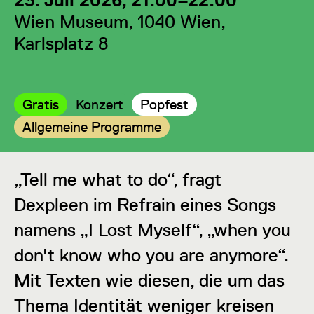
23. Juli 2026, 21:00–22:00
Wien Museum, 1040 Wien,
Karlsplatz 8
Kategorie:
Kategorie:
Kategorie:
Gratis
Konzert
Popfest
Kategorie:
Allgemeine Programme
„Tell me what to do“, fragt
Dexpleen im Refrain eines Songs
namens „I Lost Myself“, „when you
don't know who you are anymore“.
Mit Texten wie diesen, die um das
Thema Identität weniger kreisen