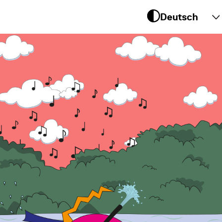
 um
te