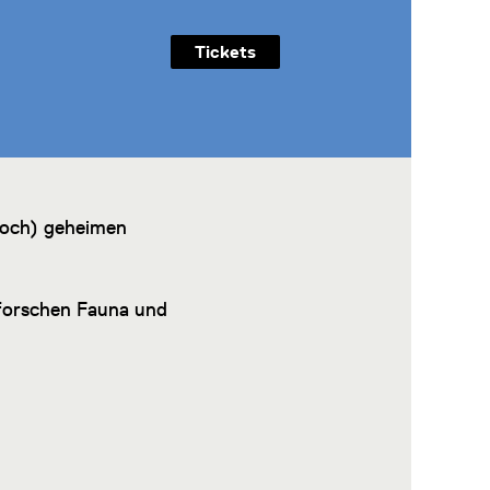
Tickets
noch) geheimen
rforschen Fauna und