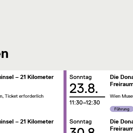
en
Datum:
insel – 21 Kilometer
Sonntag
Die Dona
23.8.
Freirau
 Ticket erforderlich
Wien Museu
um
11:30–12:30
Kategorie:
Führung
Datum:
insel – 21 Kilometer
Sonntag
Die Dona
30.8.
Freirau