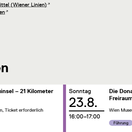
ttel (Wiener Linien)
en
en
Datum:
insel – 21 Kilometer
Sonntag
Die Dona
23.8.
Freirau
 Ticket erforderlich
Wien Museu
um
16:00–17:00
Kategorie:
Führung