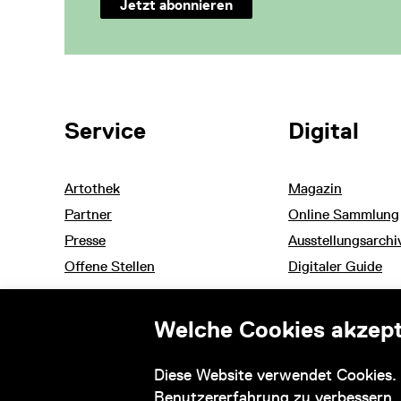
Jetzt abonnieren
Weitere Themen
Service
Digital
Artothek
Magazin
Partner
Online Sammlung
Presse
Ausstellungsarchi
Offene Stellen
Digitaler Guide
Welche Cookies akzept
Informationen zu ihrem barrierefreien Besuch
Diese Website verwendet Cookies. 
und Barrierefreiheitserklärung
Benutzererfahrung zu verbessern,