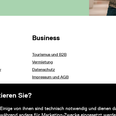
Business
Tourismus und B2B
Vermietung
v
Datenschutz
Impressum und AGB
ieren Sie?
Subventionsgeber
Einige von ihnen sind technisch notwendig und dienen da
 während andere für Marketing-Zwecke eingesetzt werde