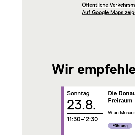
Öffentliche Verkehrsmi
Auf Google Maps zeig
Wir empfehl
Datum:
Sonntag
Die Donau
23.8.
Freiraum
Wien Museum,
um
11:30–12:30
Kategorie:
Führung