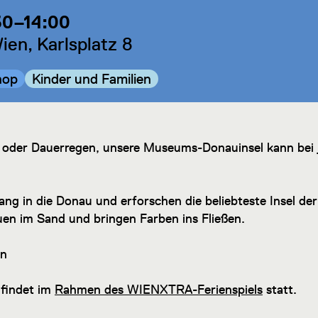
30–14:00
en, Karlsplatz 8
ie:
Kategorie:
hop
Kinder und Familien
 oder Dauerregen, unsere Museums-Donauinsel kann bei
ng in die Donau und erforschen die beliebteste Insel de
 bauen im Sand und bringen Farben ins Fließen.
en
 findet im
Rahmen des WIENXTRA-Ferienspiels
statt.