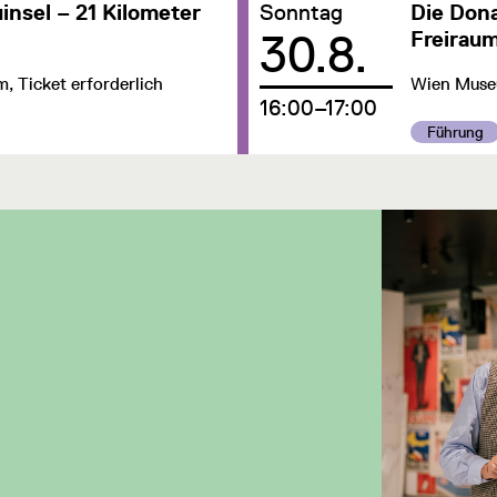
Datum:
insel – 21 Kilometer
Sonntag
Die Dona
30.8.
Freirau
 Ticket erforderlich
Wien Museu
um
16:00–17:00
Kategorie:
Führung