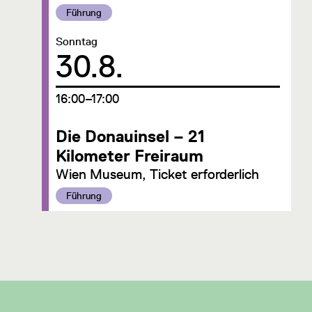
Kategorie:
Führung
Datum:
Sonntag
30.8.
um
16:00–17:00
Die Donauinsel – 21
Kilometer Freiraum
Wien Museum, Ticket erforderlich
Kategorie:
Führung