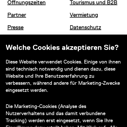
Öffnungszeiten
Tourismus und B2B
Partner
Vermietung
Presse
Datenschutz
Offene Stellen
Impressum und AGB
Welche Cookies akzeptieren Sie?
Diese Website verwendet Cookies. Einige von ihnen
Kontakt
sind technisch notwendig und dienen dazu, diese
Website und Ihre Benutzererfahrung zu
verbessern, während andere für Marketing-Zwecke
eingesetzt werden.
Unser Team steht Ihnen
zu den Öffnungszeiten des Museums
Die Marketing-Cookies (Analyse des
auch telefonisch zur Verfügung:
Nutzerverhaltens und das damit verbundene
Tracking) werden erst eingesetzt, wenn Sie Ihre
+43 1 505 87 47 85173