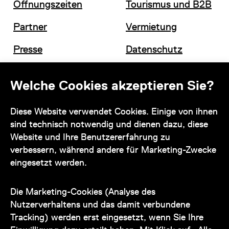
Öffnungszeiten
Tourismus und B2B
Partner
Vermietung
Presse
Datenschutz
Offene Stellen
Impressum und AGB
Welche Cookies akzeptieren Sie?
Diese Website verwendet Cookies. Einige von ihnen
Kontakt
sind technisch notwendig und dienen dazu, diese
Website und Ihre Benutzererfahrung zu
verbessern, während andere für Marketing-Zwecke
eingesetzt werden.
Unser Team steht Ihnen
zu den Öffnungszeiten des Museums
Die Marketing-Cookies (Analyse des
auch telefonisch zur Verfügung:
Nutzerverhaltens und das damit verbundene
Tracking) werden erst eingesetzt, wenn Sie Ihre
+43 1 505 87 47 85173