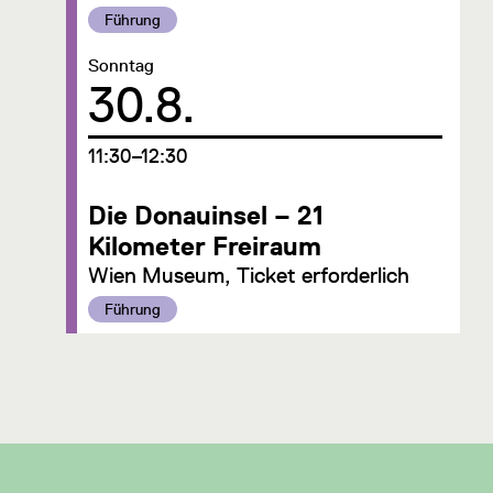
Kategorie:
Führung
Datum:
Sonntag
30.8.
um
11:30–12:30
Die Donauinsel – 21
Kilometer Freiraum
Wien Museum, Ticket erforderlich
Kategorie:
Führung