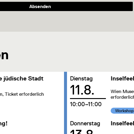
Absenden
en
Datum:
e jüdische Stadt
Dienstag
Inselfee
11.8.
Wien Muse
 Ticket erforderlich
erforderli
um
10:00–11:00
Kategorie:
Workshop
Datum:
ng!
Donnerstag
Inselfee