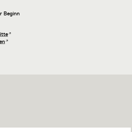
or Beginn
itte
en