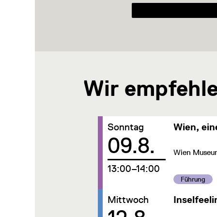
Wir empfehl
Datum:
Sonntag
Wien, ein
09.8.
Wien Museum,
um
13:00–14:00
Kategorie:
Führung
Datum:
Mittwoch
Inselfeeli