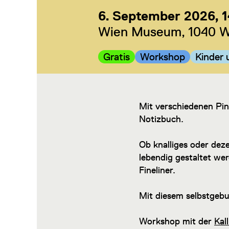
6. September 2026, 
Wien Museum, 1040 Wi
Kategorie:
Kategorie:
Kategor
Gratis
Workshop
Kinder 
Mit verschiedenen Pin
Notizbuch.
Ob knalliges oder dez
lebendig gestaltet we
Fineliner.
Mit diesem selbstgebu
Workshop mit der
Kal