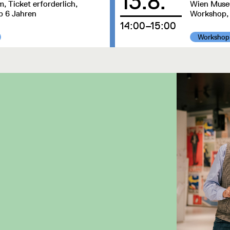
13.8.
 Ticket erforderlich,
Wien Museu
b 6 Jahren
Workshop, 
um
14:00–15:00
Kategorie:
Workshop