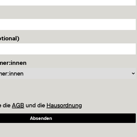
tional)
mer:innen
e die
AGB
und die
Hausordnung
Absenden