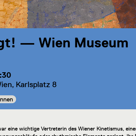
gt! — Wien Museum
6:30
en, Karlsplatz 8
ie:
innen
ar eine wichtige Vertreterin des Wiener Kinetismus, eine