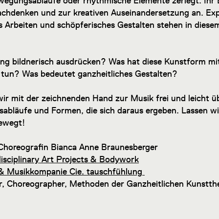
ewegungsabläufe oder rhythmische Elemente zerlegt. Ihr B
achdenken und zur kreativen Auseinandersetzung an. Exp
s Arbeiten und schöpferisches Gestalten stehen in dies
ung bildnerisch ausdrücken? Was hat diese Kunstform mi
tun? Was bedeutet ganzheitliches Gestalten?
r mit der zeichnenden Hand zur Musik frei und leicht ü
abläufe und Formen, die sich daraus ergeben. Lassen wi
bewegt!
 Choreografin Bianca Anne Braunesberger
isciplinary Art Projects & Bodywork
 & Musikkompanie Cie. tauschfühlung
er, Choreographer, Methoden der Ganzheitlichen Kunstth