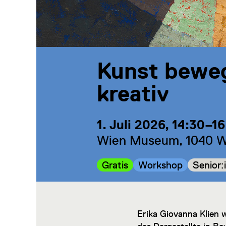
Kunst bewe
kreativ
1. Juli 2026, 14:30–1
Wien Museum, 1040 Wi
Kategorie:
Kategorie:
Kategor
Gratis
Workshop
Senior:
Erika Giovanna Klien w