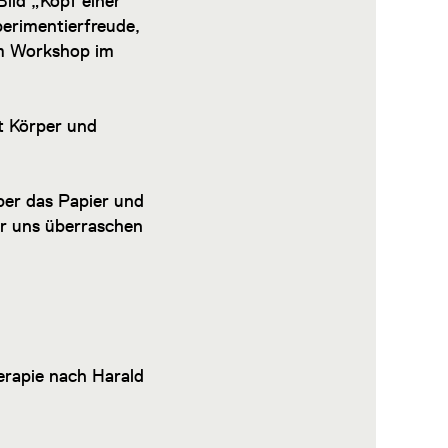
ild „Kopf einer
erimentierfreude,
em Workshop im
t Körper und
ber das Papier und
r uns überraschen
erapie nach Harald