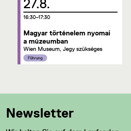
27.8.
um
16:30–17:30
Magyar történelem nyomai
a múzeumban
Wien Museum, Jegy szükséges
Kategorie:
Führung
Newsletter