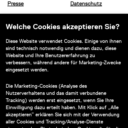
Presse
Datenschutz
Offene Stellen
Impressum und AGB
Welche Cookies akzeptieren Sie?
Kontakt
Diese Website verwendet Cookies. Einige von ihnen
sind technisch notwendig und dienen dazu, diese
Website und Ihre Benutzererfahrung zu
verbessern, während andere für Marketing-Zwecke
eingesetzt werden.
Unser Team steht Ihnen
zu den Öffnungszeiten des Museums
Die Marketing-Cookies (Analyse des
auch telefonisch zur Verfügung:
Nutzerverhaltens und das damit verbundene
Tracking) werden erst eingesetzt, wenn Sie Ihre
+43 1 505 87 47 85173
Einwilligung dazu erteilt haben. Mit Klick auf „Alle
akzeptieren” erklären Sie sich mit der Verwendung
service@wienmuseum.at
aller Cookies und Tracking/Analyse-Dienste