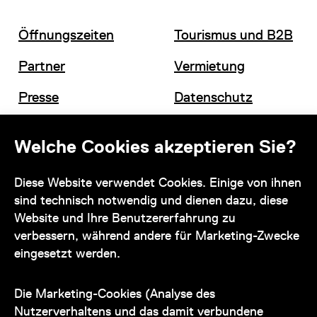
Öffnungszeiten
Tourismus und B2B
Partner
Vermietung
Presse
Datenschutz
Offene Stellen
Impressum und AGB
Welche Cookies akzeptieren Sie?
Diese Website verwendet Cookies. Einige von ihnen
Kontakt
sind technisch notwendig und dienen dazu, diese
Website und Ihre Benutzererfahrung zu
verbessern, während andere für Marketing-Zwecke
eingesetzt werden.
Unser Team steht Ihnen
zu den Öffnungszeiten des Museums
Die Marketing-Cookies (Analyse des
auch telefonisch zur Verfügung:
Nutzerverhaltens und das damit verbundene