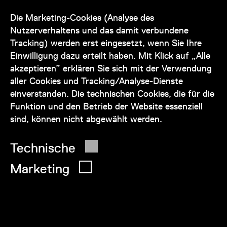
Unser Team steht Ihnen
zu den Öffnungszeiten des Museums
Die Marketing-Cookies (Analyse des
auch telefonisch zur Verfügung:
Nutzerverhaltens und das damit verbundene
Tracking) werden erst eingesetzt, wenn Sie Ihre
+43 1 505 87 47 85173
Einwilligung dazu erteilt haben. Mit Klick auf „Alle
akzeptieren” erklären Sie sich mit der Verwendung
service@wienmuseum.at
aller Cookies und Tracking/Analyse-Dienste
einverstanden. Die technischen Cookies, die für die
Funktion und den Betrieb der Website essenziell
sind, können nicht abgewählt werden.
© 2026 Wien Museum
Technische
Marketing