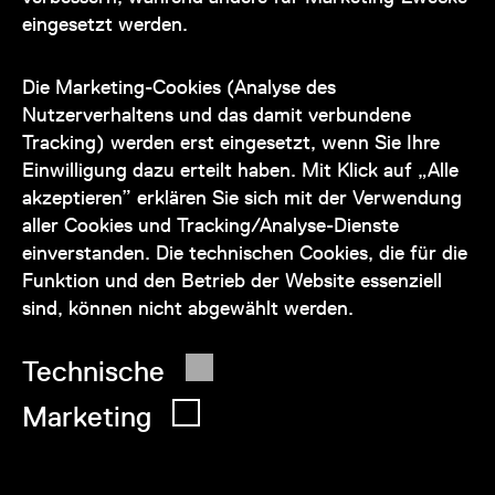
eingesetzt werden.
Unser Team steht Ihnen
zu den Öffnungszeiten des Museums
Die Marketing-Cookies (Analyse des
auch telefonisch zur Verfügung:
Nutzerverhaltens und das damit verbundene
Tracking) werden erst eingesetzt, wenn Sie Ihre
+43 1 505 87 47 85173
Einwilligung dazu erteilt haben. Mit Klick auf „Alle
akzeptieren” erklären Sie sich mit der Verwendung
service@wienmuseum.at
aller Cookies und Tracking/Analyse-Dienste
einverstanden. Die technischen Cookies, die für die
Funktion und den Betrieb der Website essenziell
sind, können nicht abgewählt werden.
© 2026 Wien Museum
Technische
Marketing