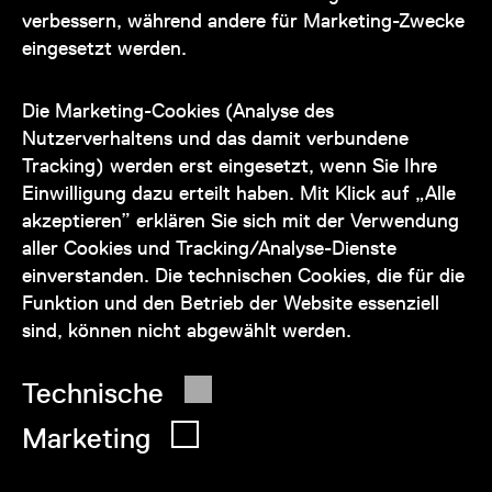
verbessern, während andere für Marketing-Zwecke
eingesetzt werden.
Unser Team steht Ihnen
zu den Öffnungszeiten des Museums
Die Marketing-Cookies (Analyse des
auch telefonisch zur Verfügung:
Nutzerverhaltens und das damit verbundene
Tracking) werden erst eingesetzt, wenn Sie Ihre
+43 1 505 87 47 85173
Einwilligung dazu erteilt haben. Mit Klick auf „Alle
akzeptieren” erklären Sie sich mit der Verwendung
service@wienmuseum.at
aller Cookies und Tracking/Analyse-Dienste
einverstanden. Die technischen Cookies, die für die
Funktion und den Betrieb der Website essenziell
sind, können nicht abgewählt werden.
© 2026 Wien Museum
Technische
Marketing