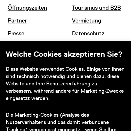
Öffnungszeiten
Tourismus und B2B
Partner
Vermietung
Presse
Datenschutz
Offene Stellen
Impressum und AGB
Welche Cookies akzeptieren Sie?
Diese Website verwendet Cookies. Einige von ihnen
Kontakt
sind technisch notwendig und dienen dazu, diese
Website und Ihre Benutzererfahrung zu
verbessern, während andere für Marketing-Zwecke
eingesetzt werden.
Unser Team steht Ihnen
zu den Öffnungszeiten des Museums
Die Marketing-Cookies (Analyse des
auch telefonisch zur Verfügung:
Nutzerverhaltens und das damit verbundene
Tracking) werden erst eingesetzt, wenn Sie Ihre