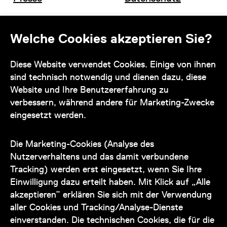
Offene Stellen
Impressum und AGB
Welche Cookies akzeptieren Sie?
Kontakt
Diese Website verwendet Cookies. Einige von ihnen
sind technisch notwendig und dienen dazu, diese
Website und Ihre Benutzererfahrung zu
verbessern, während andere für Marketing-Zwecke
eingesetzt werden.
Unser Team steht Ihnen
zu den Öffnungszeiten des Museums
Die Marketing-Cookies (Analyse des
auch telefonisch zur Verfügung:
Nutzerverhaltens und das damit verbundene
Tracking) werden erst eingesetzt, wenn Sie Ihre
+43 1 505 87 47 85173
Einwilligung dazu erteilt haben. Mit Klick auf „Alle
akzeptieren” erklären Sie sich mit der Verwendung
service@wienmuseum.at
aller Cookies und Tracking/Analyse-Dienste
einverstanden. Die technischen Cookies, die für die