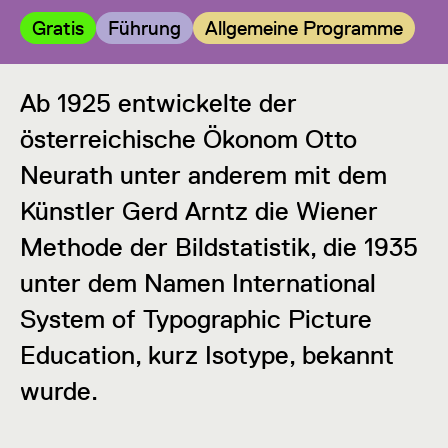
Kategorie:
Kategorie:
Kategorie:
Gratis
Führung
Allgemeine Programme
Ab 1925 entwickelte der
österreichische Ökonom Otto
Neurath unter anderem mit dem
Künstler Gerd Arntz die Wiener
Methode der Bildstatistik, die 1935
unter dem Namen International
System of Typographic Picture
Education, kurz Isotype, bekannt
wurde.