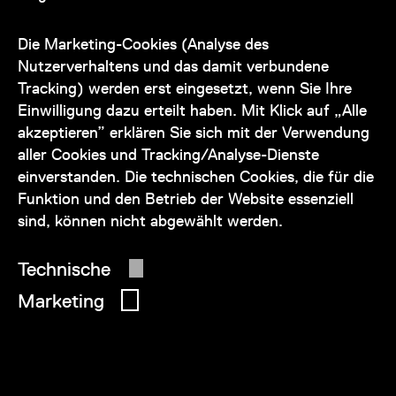
Unser Team steht Ihnen
zu den Öffnungszeiten des Museums
Die Marketing-Cookies (Analyse des
auch telefonisch zur Verfügung:
Nutzerverhaltens und das damit verbundene
Tracking) werden erst eingesetzt, wenn Sie Ihre
+43 1 505 87 47 85173
Einwilligung dazu erteilt haben. Mit Klick auf „Alle
akzeptieren” erklären Sie sich mit der Verwendung
service@wienmuseum.at
aller Cookies und Tracking/Analyse-Dienste
einverstanden. Die technischen Cookies, die für die
Funktion und den Betrieb der Website essenziell
sind, können nicht abgewählt werden.
© 2026 Wien Museum
Technische
Marketing