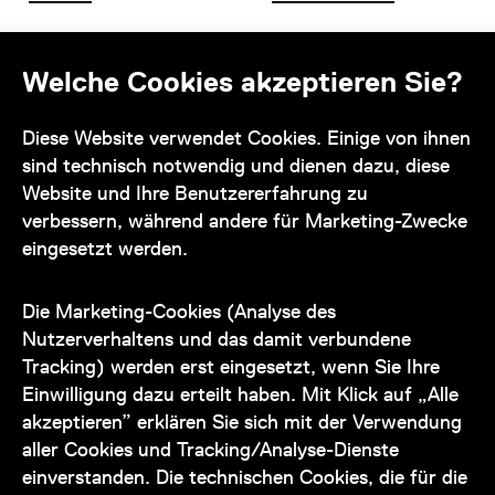
Offene Stellen
Impressum und AGB
Welche Cookies akzeptieren Sie?
Kontakt
Diese Website verwendet Cookies. Einige von ihnen
sind technisch notwendig und dienen dazu, diese
Website und Ihre Benutzererfahrung zu
verbessern, während andere für Marketing-Zwecke
eingesetzt werden.
Unser Team steht Ihnen
zu den Öffnungszeiten des Museums
Die Marketing-Cookies (Analyse des
auch telefonisch zur Verfügung:
Nutzerverhaltens und das damit verbundene
Tracking) werden erst eingesetzt, wenn Sie Ihre
+43 1 505 87 47 85173
Einwilligung dazu erteilt haben. Mit Klick auf „Alle
akzeptieren” erklären Sie sich mit der Verwendung
service@wienmuseum.at
aller Cookies und Tracking/Analyse-Dienste
einverstanden. Die technischen Cookies, die für die