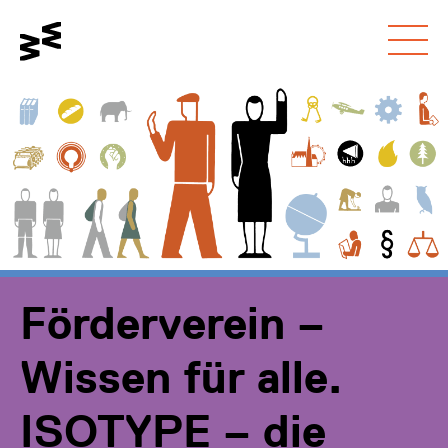
Gehe zum
Schalte den
Gehe zur
Hauptinhalt
Kontrastmodus um
Barrierefreiheitsseite
Förderverein –
Wissen für alle.
ISOTYPE – die