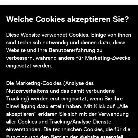
Offene Stellen
Impressum und AGB
Welche Cookies akzeptieren Sie?
Kontakt
Diese Website verwendet Cookies. Einige von ihnen
sind technisch notwendig und dienen dazu, diese
Website und Ihre Benutzererfahrung zu
verbessern, während andere für Marketing-Zwecke
eingesetzt werden.
Unser Team steht Ihnen
zu den Öffnungszeiten des Museums
Die Marketing-Cookies (Analyse des
auch telefonisch zur Verfügung:
Nutzerverhaltens und das damit verbundene
Tracking) werden erst eingesetzt, wenn Sie Ihre
+43 1 505 87 47 85173
Einwilligung dazu erteilt haben. Mit Klick auf „Alle
akzeptieren” erklären Sie sich mit der Verwendung
service@wienmuseum.at
aller Cookies und Tracking/Analyse-Dienste
einverstanden. Die technischen Cookies, die für die
Funktion und den Betrieb der Website essenziell