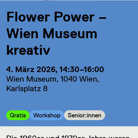
Flower Power –
Wien Museum
kreativ
4. März 2026, 14:30–16:00
Wien Museum, 1040 Wien,
Karlsplatz 8
Kategorie:
Kategorie:
Kategorie:
Gratis
Workshop
Senior:innen