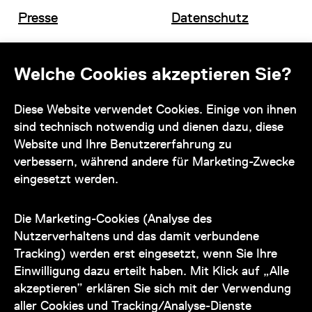
Presse
Datenschutz
Offene Stellen
Impressum und AGB
Welche Cookies akzeptieren Sie?
Kontakt
Diese Website verwendet Cookies. Einige von ihnen
sind technisch notwendig und dienen dazu, diese
Website und Ihre Benutzererfahrung zu
verbessern, während andere für Marketing-Zwecke
eingesetzt werden.
Unser Team steht Ihnen
zu den Öffnungszeiten des Museums
Die Marketing-Cookies (Analyse des
auch telefonisch zur Verfügung:
Nutzerverhaltens und das damit verbundene
Tracking) werden erst eingesetzt, wenn Sie Ihre
+43 1 505 87 47 85173
Einwilligung dazu erteilt haben. Mit Klick auf „Alle
akzeptieren” erklären Sie sich mit der Verwendung
service@wienmuseum.at
aller Cookies und Tracking/Analyse-Dienste