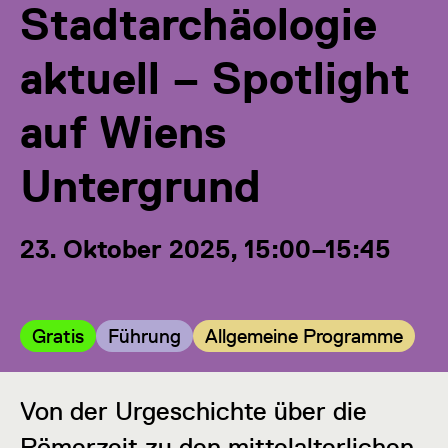
Stadtarchäologie
aktuell – Spotlight
auf Wiens
Untergrund
23. Oktober 2025, 15:00–15:45
Kategorie:
Kategorie:
Kategorie:
Gratis
Führung
Allgemeine Programme
Von der Urgeschichte über die
Römerzeit zu den mittelalterlichen