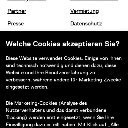
Partner
Vermietung
Presse
Datenschutz
Offene Stellen
Impressum und AGB
Welche Cookies akzeptieren Sie?
Diese Website verwendet Cookies. Einige von ihnen
Kontakt
sind technisch notwendig und dienen dazu, diese
Website und Ihre Benutzererfahrung zu
verbessern, während andere für Marketing-Zwecke
eingesetzt werden.
Unser Team steht Ihnen
zu den Öffnungszeiten des Museums
Die Marketing-Cookies (Analyse des
auch telefonisch zur Verfügung:
Nutzerverhaltens und das damit verbundene
Tracking) werden erst eingesetzt, wenn Sie Ihre
+43 1 505 87 47 85173
Einwilligung dazu erteilt haben. Mit Klick auf „Alle