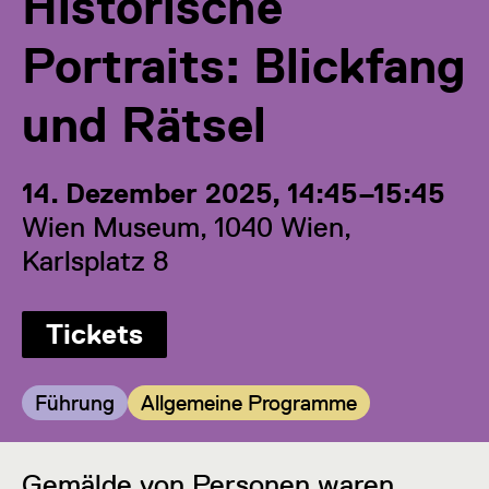
Historische
Portraits: Blickfang
und Rätsel
14. Dezember 2025, 14:45–15:45
Wien Museum, 1040 Wien,
Karlsplatz 8
Tickets
Kategorie:
Kategorie:
Führung
Allgemeine Programme
Gemälde von Personen waren