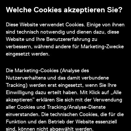
Offene Stellen
Impressum und AGB
Welche Cookies akzeptieren Sie?
Diese Website verwendet Cookies. Einige von ihnen
Kontakt
sind technisch notwendig und dienen dazu, diese
Website und Ihre Benutzererfahrung zu
verbessern, während andere für Marketing-Zwecke
eingesetzt werden.
Unser Team steht Ihnen
zu den Öffnungszeiten des Museums
Die Marketing-Cookies (Analyse des
auch telefonisch zur Verfügung:
Nutzerverhaltens und das damit verbundene
Tracking) werden erst eingesetzt, wenn Sie Ihre
+43 1 505 87 47 85173
Einwilligung dazu erteilt haben. Mit Klick auf „Alle
akzeptieren” erklären Sie sich mit der Verwendung
service@wienmuseum.at
aller Cookies und Tracking/Analyse-Dienste
einverstanden. Die technischen Cookies, die für die
Funktion und den Betrieb der Website essenziell
sind, können nicht abgewählt werden.