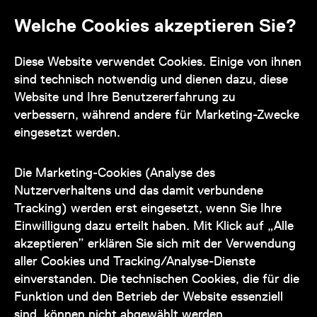
Offene Stellen
Impressum und AGB
Welche Cookies akzeptieren Sie?
Diese Website verwendet Cookies. Einige von ihnen
Kontakt
sind technisch notwendig und dienen dazu, diese
Website und Ihre Benutzererfahrung zu
verbessern, während andere für Marketing-Zwecke
eingesetzt werden.
Unser Team steht Ihnen
zu den Öffnungszeiten des Museums
Die Marketing-Cookies (Analyse des
auch telefonisch zur Verfügung:
Nutzerverhaltens und das damit verbundene
Tracking) werden erst eingesetzt, wenn Sie Ihre
+43 1 505 87 47 85173
Einwilligung dazu erteilt haben. Mit Klick auf „Alle
akzeptieren” erklären Sie sich mit der Verwendung
service@wienmuseum.at
aller Cookies und Tracking/Analyse-Dienste
einverstanden. Die technischen Cookies, die für die
Funktion und den Betrieb der Website essenziell
sind, können nicht abgewählt werden.