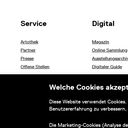
Weitere Themen
Service
Digital
Artothek
Magazin
Partner
Online Sammlung
Presse
Ausstellungsarchi
Offene Stellen
Digitaler Guide
Welche Cookies akzept
Informationen zu ihrem barrierefreien Besuch
Diese Website verwendet Cookies. 
und Barrierefreiheitserklärung
Benutzererfahrung zu verbessern,
Die Marketing-Cookies (Analyse de