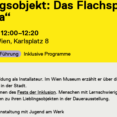
ngsobjekt: Das Flachs
a“
 12:00–12:20
en, Karlsplatz 8
Kategorie:
Kategorie:
Führung
Inklusive Programme
ldung als Installateur. Im Wien Museum erzählt er über d
in der Stadt.
hmen des
Fests der Inklusion
. Menschen mit Lernschwieri
 zu ihren Lieblingsobjekten in der Dauerausstellung.
nstaltung mit Jugend am Werk