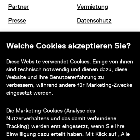
Partner
Vermietung
Presse
Datenschutz
Offene Stellen
Impressum und AGB
Welche Cookies akzeptieren Sie?
Kontakt
Diese Website verwendet Cookies. Einige von ihnen
sind technisch notwendig und dienen dazu, diese
Website und Ihre Benutzererfahrung zu
verbessern, während andere für Marketing-Zwecke
eingesetzt werden.
Unser Team steht Ihnen
zu den Öffnungszeiten des Museums
Die Marketing-Cookies (Analyse des
auch telefonisch zur Verfügung:
Nutzerverhaltens und das damit verbundene
Tracking) werden erst eingesetzt, wenn Sie Ihre
+43 1 505 87 47 85173
Einwilligung dazu erteilt haben. Mit Klick auf „Alle