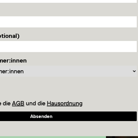
tional)
mer:innen
e die
AGB
und die
Hausordnung
Absenden