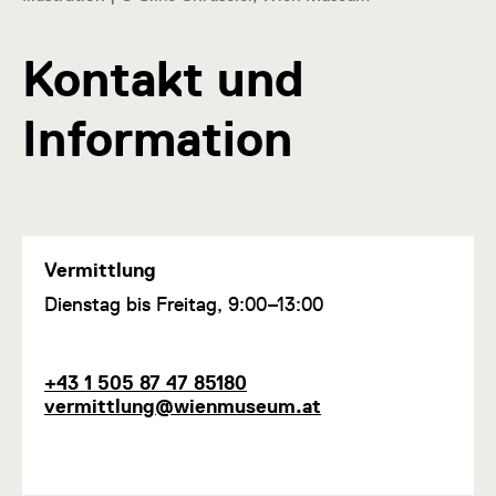
Kontakt und
Information
Vermittlung
F
Dienstag bis Freitag, 9:00–13:00
u
n
k
T
E
+43 1 505 87 47 85180
t
e
-
vermittlung@wienmuseum.at
i
l
M
o
e
a
n
f
i
1