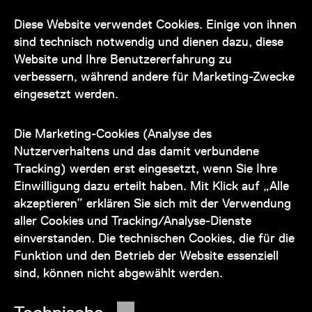
Diese Website verwendet Cookies. Einige von ihnen
Kontakt
sind technisch notwendig und dienen dazu, diese
Website und Ihre Benutzererfahrung zu
verbessern, während andere für Marketing-Zwecke
eingesetzt werden.
Unser Team steht Ihnen
zu den Öffnungszeiten des Museums
Die Marketing-Cookies (Analyse des
auch telefonisch zur Verfügung:
Nutzerverhaltens und das damit verbundene
Tracking) werden erst eingesetzt, wenn Sie Ihre
+43 1 505 87 47 85173
Einwilligung dazu erteilt haben. Mit Klick auf „Alle
akzeptieren” erklären Sie sich mit der Verwendung
service@wienmuseum.at
aller Cookies und Tracking/Analyse-Dienste
einverstanden. Die technischen Cookies, die für die
Funktion und den Betrieb der Website essenziell
sind, können nicht abgewählt werden.
© 2026 Wien Museum