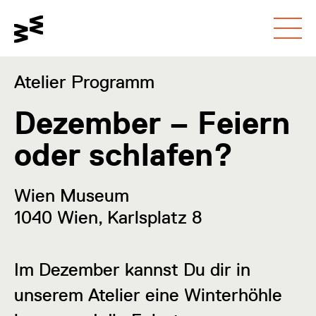
Gehe zum
Schalte den
Gehe zur
Hauptinhalt
Kontrastmodus um
Barrierefreiheitsseite
Atelier Programm
Dezember – Feiern
oder schlafen?
Wien Museum
1040 Wien, Karlsplatz 8
Im Dezember kannst Du dir in
unserem Atelier eine Winterhöhle