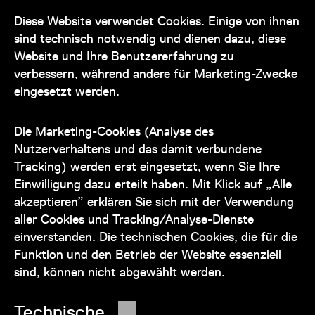
Diese Website verwendet Cookies. Einige von ihnen
Kontakt
sind technisch notwendig und dienen dazu, diese
Website und Ihre Benutzererfahrung zu
verbessern, während andere für Marketing-Zwecke
eingesetzt werden.
Unser Team steht Ihnen
zu den Öffnungszeiten des Museums
Die Marketing-Cookies (Analyse des
auch telefonisch zur Verfügung:
Nutzerverhaltens und das damit verbundene
Tracking) werden erst eingesetzt, wenn Sie Ihre
+43 1 505 87 47 85173
Einwilligung dazu erteilt haben. Mit Klick auf „Alle
akzeptieren” erklären Sie sich mit der Verwendung
service@wienmuseum.at
aller Cookies und Tracking/Analyse-Dienste
einverstanden. Die technischen Cookies, die für die
Funktion und den Betrieb der Website essenziell
sind, können nicht abgewählt werden.
© 2026 Wien Museum
Technische