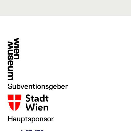
n
Subventionsgeber
Hauptsponsor