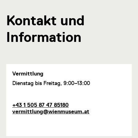
Kontakt und
Information
Vermittlung
F
Dienstag bis Freitag, 9:00–13:00
u
n
k
T
E
+43 1 505 87 47 85180
t
e
-
vermittlung@wienmuseum.at
i
l
M
o
e
a
n
f
i
1
o
l