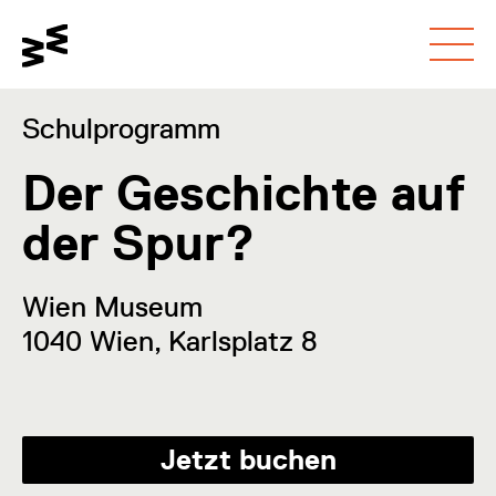
Gehe zum
Schalte den
Gehe zur
Hauptinhalt
Kontrastmodus um
Barrierefreiheitsseite
Schulprogramm
Der Geschichte auf
der Spur?
Wien Museum
1040 Wien, Karlsplatz 8
Jetzt buchen