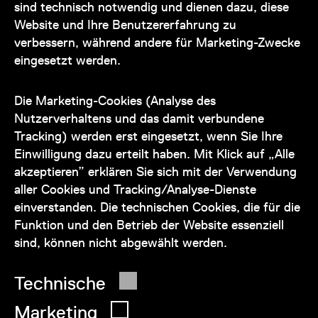
Kontakt
sind technisch notwendig und dienen dazu, diese
Website und Ihre Benutzererfahrung zu
verbessern, während andere für Marketing-Zwecke
eingesetzt werden.
Unser Team steht Ihnen
zu den Öffnungszeiten des Museums
Die Marketing-Cookies (Analyse des
auch telefonisch zur Verfügung:
Nutzerverhaltens und das damit verbundene
Tracking) werden erst eingesetzt, wenn Sie Ihre
+43 1 505 87 47 85173
Einwilligung dazu erteilt haben. Mit Klick auf „Alle
akzeptieren” erklären Sie sich mit der Verwendung
service@wienmuseum.at
aller Cookies und Tracking/Analyse-Dienste
einverstanden. Die technischen Cookies, die für die
Funktion und den Betrieb der Website essenziell
sind, können nicht abgewählt werden.
© 2026 Wien Museum
Technische
Marketing