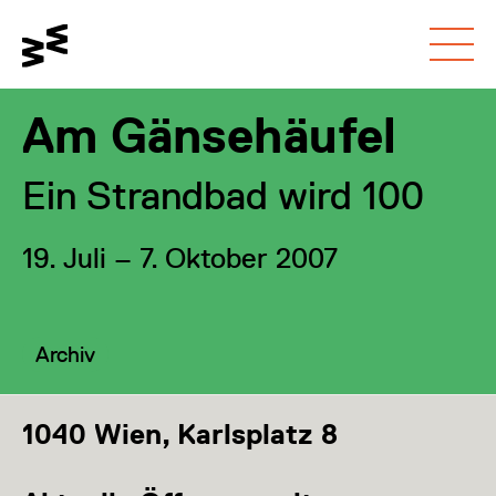
Gehe zum
Schalte den
Gehe zur
Hauptinhalt
Kontrastmodus um
Barrierefreiheitsseite
Am Gänsehäufel
Ein Strandbad wird 100
19. Juli – 7. Oktober 2007
Kategorie:
Archiv
1040 Wien, Karlsplatz 8