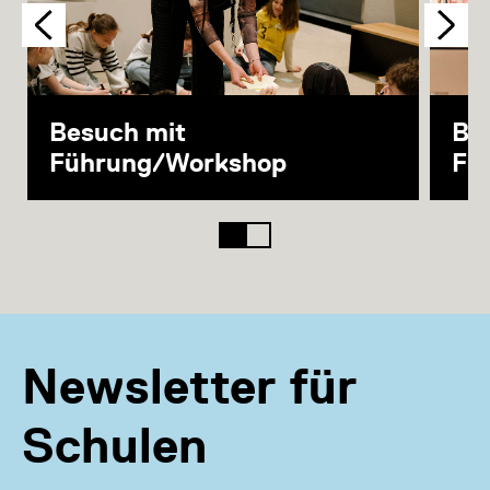
Besuch mit
Be
Führung/Workshop
Fü
Newsletter für
Schulen