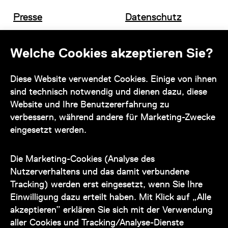
Presse
Datenschutz
Offene Stellen
Impressum und AGB
Welche Cookies akzeptieren Sie?
Diese Website verwendet Cookies. Einige von ihnen
Kontakt
sind technisch notwendig und dienen dazu, diese
Website und Ihre Benutzererfahrung zu
verbessern, während andere für Marketing-Zwecke
eingesetzt werden.
Unser Team steht Ihnen
zu den Öffnungszeiten des Museums
Die Marketing-Cookies (Analyse des
auch telefonisch zur Verfügung:
Nutzerverhaltens und das damit verbundene
Tracking) werden erst eingesetzt, wenn Sie Ihre
+43 1 505 87 47 85173
Einwilligung dazu erteilt haben. Mit Klick auf „Alle
akzeptieren” erklären Sie sich mit der Verwendung
service@wienmuseum.at
aller Cookies und Tracking/Analyse-Dienste