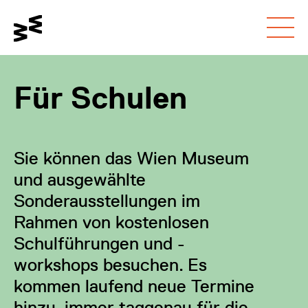
Gehe zum
Schalte den
Gehe zur
Hauptinhalt
Kontrastmodus um
Barrierefreiheitsseite
Für Schulen
Sie können das Wien Museum
und ausgewählte
Sonderausstellungen im
Rahmen von kostenlosen
Schulführungen und -
workshops besuchen. Es
kommen laufend neue Termine
hinzu, immer taggenau für die