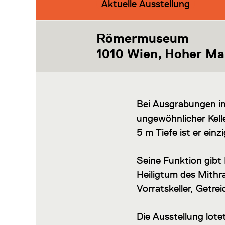
Kategorie:
Aktuelle Ausstellung
Römermuseum
1010 Wien, Hoher Ma
Bei Ausgrabungen in
ungewöhnlicher Kell
5 m Tiefe ist er ein
Seine Funktion gibt 
Heiligtum des Mithr
Vorratskeller, Getre
Die Ausstellung lot