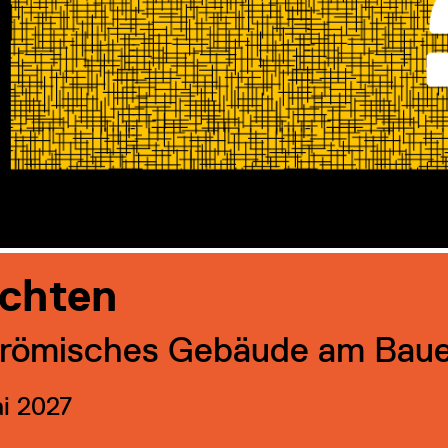
ichten
s römisches Gebäude am Bau
ai 2027