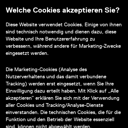
Welche Cookies akzeptieren Sie?
Kontakt
Diese Website verwendet Cookies. Einige von ihnen
sind technisch notwendig und dienen dazu, diese
Website und Ihre Benutzererfahrung zu
verbessern, während andere für Marketing-Zwecke
eingesetzt werden.
Unser Team steht Ihnen
zu den Öffnungszeiten des Museums
Die Marketing-Cookies (Analyse des
auch telefonisch zur Verfügung:
Nutzerverhaltens und das damit verbundene
Tracking) werden erst eingesetzt, wenn Sie Ihre
+43 1 505 87 47 85173
Einwilligung dazu erteilt haben. Mit Klick auf „Alle
akzeptieren” erklären Sie sich mit der Verwendung
service@wienmuseum.at
aller Cookies und Tracking/Analyse-Dienste
einverstanden. Die technischen Cookies, die für die
Funktion und den Betrieb der Website essenziell
sind, können nicht abgewählt werden.