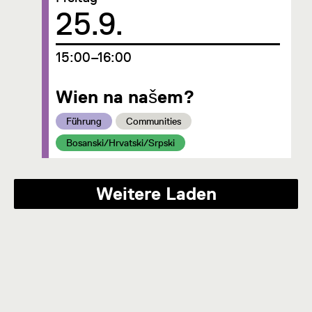
Datum
25.9.
um
15:00–16:00
Wien na našem?
Kategorie:
Kategorie:
Führung
Communities
Kategorie:
Bosanski/Hrvatski/Srpski
Weitere Laden