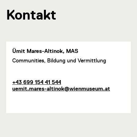
Kontakt
Ümit Mares-Altinok, MAS
F
Communities, Bildung und Vermittlung
u
n
k
T
E
+43 699 154 41 544
t
e
-
uemit.mares-altinok@wienmuseum.at
i
l
M
o
e
a
n
f
i
1
o
l
n