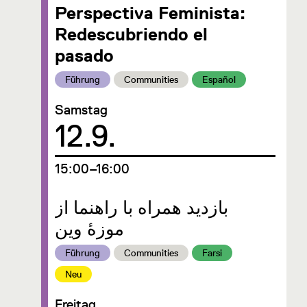
Perspectiva Feminista:
Redescubriendo el
pasado
Kategorie:
Kategorie:
Kategorie:
Führung
Communities
Español
Samstag
Datum
12.9.
um
15:00–16:00
بازدید همراه با راهنما از
موزهٔ وین
Kategorie:
Kategorie:
Kategorie:
Führung
Communities
Farsi
Kategorie:
Neu
Freitag