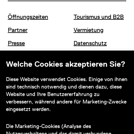
Öffnungszeiten
Tourismus und B2B
Partner
Vermietung
Presse
Datenschutz
Offene Stellen
Impressum und AGB
Welche Cookies akzeptieren Sie?
Diese Website verwendet Cookies. Einige von ihnen
Kontakt
sind technisch notwendig und dienen dazu, diese
Website und Ihre Benutzererfahrung zu
verbessern, während andere für Marketing-Zwecke
eingesetzt werden.
Unser Team steht Ihnen
zu den Öffnungszeiten des Museums
Die Marketing-Cookies (Analyse des
auch telefonisch zur Verfügung:
Nutzerverhaltens und das damit verbundene