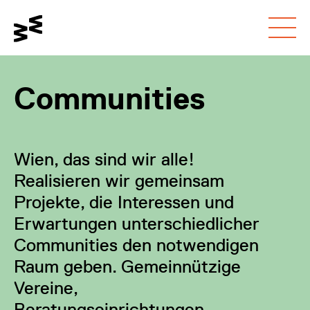
Gehe zum
Schalte den
Gehe zur
Hauptinhalt
Kontrastmodus um
Barrierefreiheitsseite
Communities
Wien, das sind wir alle!
Realisieren wir gemeinsam
Projekte, die Interessen und
Erwartungen unterschiedlicher
Communities den notwendigen
Raum geben. Gemeinnützige
Vereine,
Beratungseinrichtungen,