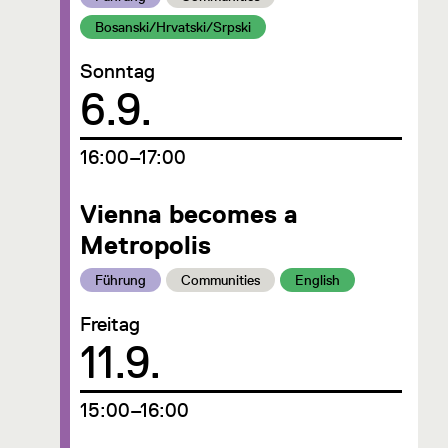
Kategorie:
Bosanski/Hrvatski/Srpski
Sonntag
Datum
6.9.
um
16:00–17:00
Vienna becomes a
Metropolis
Kategorie:
Kategorie:
Kategorie:
Führung
Communities
English
Freitag
Datum
11.9.
um
15:00–16:00