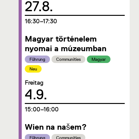
Datum
27.8.
um
16:30–17:30
Magyar történelem
nyomai a múzeumban
Kategorie:
Kategorie:
Kategorie:
Führung
Communities
Magyar
Kategorie:
Neu
Freitag
Datum
4.9.
um
15:00–16:00
Wien na našem?
Kategorie:
Kategorie:
Führung
Communities