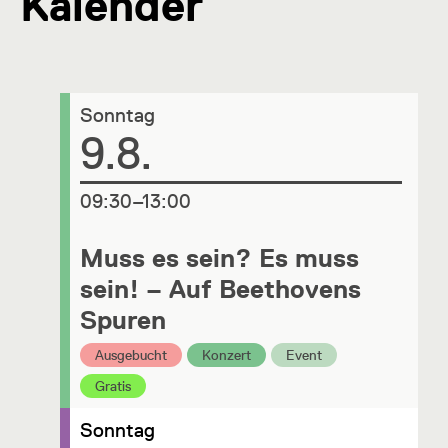
Kalender
Sonntag
Datum
9.8.
um
09:30–13:00
Muss es sein? Es muss
sein! – Auf Beethovens
Spuren
Kategorie:
Kategorie:
Kategorie:
Ausgebucht
Konzert
Event
Kategorie:
Gratis
Sonntag