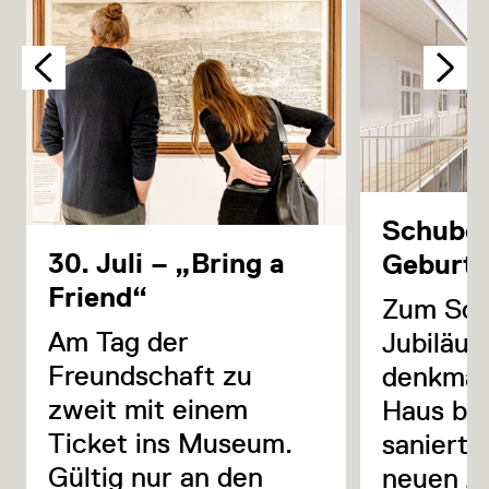
Schuber
30. Juli – „Bring a
Geburt
Friend“
Zum Sch
Am Tag der
Jubiläum
Freundschaft zu
denkmal
zweit mit einem
Haus be
Ticket ins Museum.
saniert 
Gültig nur an den
neuen Au