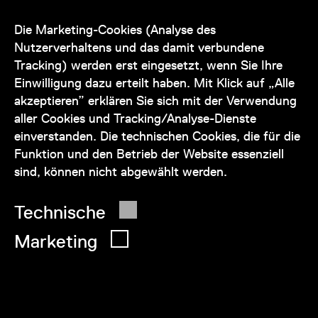
Unser Team steht Ihnen
zu den Öffnungszeiten des Museums
Die Marketing-Cookies (Analyse des
auch telefonisch zur Verfügung:
Nutzerverhaltens und das damit verbundene
Tracking) werden erst eingesetzt, wenn Sie Ihre
+43 1 505 87 47 85173
Einwilligung dazu erteilt haben. Mit Klick auf „Alle
akzeptieren” erklären Sie sich mit der Verwendung
service@wienmuseum.at
aller Cookies und Tracking/Analyse-Dienste
einverstanden. Die technischen Cookies, die für die
Funktion und den Betrieb der Website essenziell
sind, können nicht abgewählt werden.
© 2026 Wien Museum
Technische
Marketing