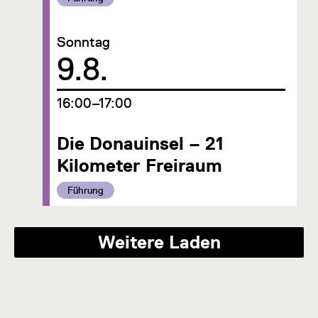
Sonntag
Datum
9.8.
um
16:00–17:00
Die Donauinsel – 21
Kilometer Freiraum
Kategorie:
Führung
Weitere Laden