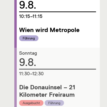
Datum
9.8.
um
10:15–11:15
Wien wird Metropole
Kategorie:
Führung
Sonntag
Datum
9.8.
um
11:30–12:30
Die Donauinsel – 21
Kilometer Freiraum
Kategorie:
Kategorie:
Ausgebucht
Führung